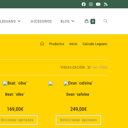
ALTERNAR
 LEGUANO
ACCESORIOS
BLOG
0
>
Productos
>
Inicio
>
Calzado Leguano
BÚSQUEDA
VISUALIZACIÓN:
32
64
TODO
DE
Beat: `oliva´
Dean `cafeína´
LA
169,00
€
249,00
€
Este
Este
eleccionar opciones
Seleccionar opciones
producto
producto
WEB
tiene
tiene