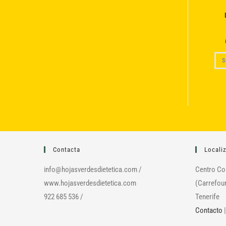
S
Contacta
Locali
info@hojasverdesdietetica.com /
Centro Co
www.hojasverdesdietetica.com
(Carrefour
922 685 536 /
Tenerife
Contacto