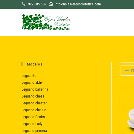
Saltar
922 685 536
info@hojasverdesdietetica.com
al
contenido
Modelos:
Fi
Leguanito
Leguano aktiv
Leguano ballerina
Leguano chess
Leguano chester
Leguano classic
Leguano Denim
Leguano Lady
Leguano primera