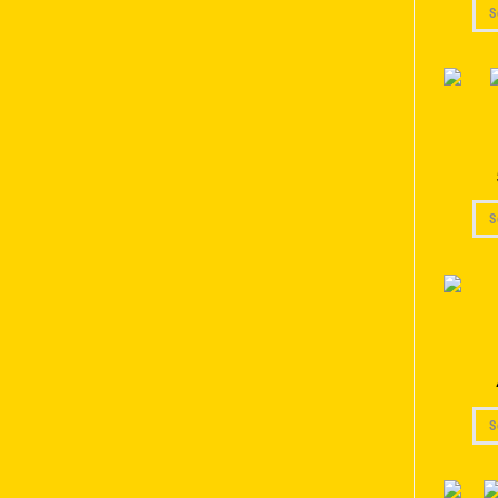
S
S
S