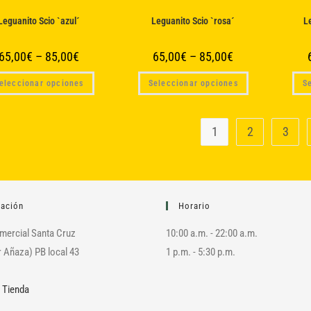
opciones
opciones
se
se
Leguanito Scio `azul´
Leguanito Scio `rosa´
L
pueden
pueden
elegir
elegir
en
en
la
la
65,00
€
–
85,00
€
65,00
€
–
85,00
€
página
página
de
de
Este
Este
producto
producto
eleccionar opciones
Seleccionar opciones
S
producto
producto
tiene
tiene
múltiples
múltiples
variantes.
variantes.
Las
Las
1
2
3
opciones
opciones
se
se
pueden
pueden
elegir
elegir
en
en
la
la
página
página
de
de
zación
Horario
producto
producto
mercial Santa Cruz
10:00 a.m. - 22:00 a.m.
 Añaza) PB local 43
1 p.m. - 5:30 p.m.
|
Tienda