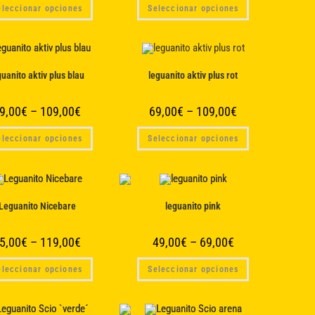
Este
Este
producto
producto
eleccionar opciones
Seleccionar opciones
producto
producto
tiene
tiene
múltiples
múltiples
variantes.
variantes.
Las
Las
opciones
opciones
se
se
guanito aktiv plus blau
leguanito aktiv plus rot
pueden
pueden
elegir
elegir
en
en
la
la
9,00
€
–
109,00
€
69,00
€
–
109,00
€
página
página
de
de
Este
Este
producto
producto
eleccionar opciones
Seleccionar opciones
producto
producto
tiene
tiene
múltiples
múltiples
variantes.
variantes.
Las
Las
opciones
opciones
se
se
Leguanito Nicebare
leguanito pink
pueden
pueden
elegir
elegir
en
en
la
la
5,00
€
–
119,00
€
49,00
€
–
69,00
€
página
página
de
de
Este
Este
producto
producto
eleccionar opciones
Seleccionar opciones
producto
producto
tiene
tiene
múltiples
múltiples
variantes.
variantes.
Las
Las