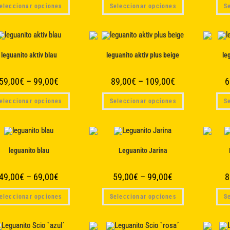
Este
Este
producto
producto
eleccionar opciones
Seleccionar opciones
S
producto
producto
tiene
tiene
múltiples
múltiples
variantes.
variantes.
Las
Las
opciones
opciones
se
se
leguanito aktiv blau
leguanito aktiv plus beige
le
pueden
pueden
elegir
elegir
en
en
la
la
59,00
€
–
99,00
€
89,00
€
–
109,00
€
6
página
página
de
de
Este
Este
producto
producto
eleccionar opciones
Seleccionar opciones
S
producto
producto
tiene
tiene
múltiples
múltiples
variantes.
variantes.
Las
Las
opciones
opciones
se
se
leguanito blau
Leguanito Jarina
pueden
pueden
elegir
elegir
en
en
la
la
49,00
€
–
69,00
€
59,00
€
–
99,00
€
8
página
página
de
de
Este
Este
producto
producto
eleccionar opciones
Seleccionar opciones
S
producto
producto
tiene
tiene
múltiples
múltiples
variantes.
variantes.
Las
Las