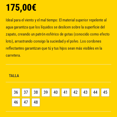
175,00
€
Ideal para el viento y el mal tiempo: El material superior repelente al
agua garantiza que los líquidos se deslicen sobre la superficie del
zapato, creando un patrón esférico de gotas (conocido como efecto
loto), arrastrando consigo la suciedad y el polvo. Los cordones
reflectantes garantizan que tú y tus hijos sean más visibles en la
carretera.
TALLA
36
37
38
39
40
41
42
43
44
45
46
47
48