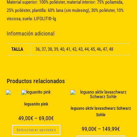
Material superior: 100% poliéster, material interior: 75% poliamida,
25% poliéster, plantilla: 60% lana (sin mulesing), 30% poliéster, 10%
viscosa, suela: LIFOLIT®-lg
Información adicional
TALLA
36, 37, 38, 39, 40, 41, 42, 43, 44, 45, 46, 47, 48
Productos relacionados
leguanito pink
leguano aktiv lavaschwarz Schwarz
Sohle
49,00
€
–
69,00
€
Este
99,00
€
–
149,99
€
Seleccionar opciones
producto
tiene