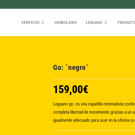
SERVICIOS
HERBOLARIO
LEGUANO
PRODUCT
Go: `negro´
159,00
€
Leguano go: es una zapatilla minimalista confec
completa libertad de movimiento gracias a un
igualmente adecuado para usar en la oficina c