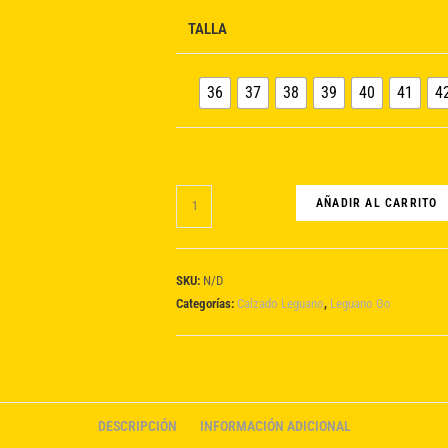
TALLA
36
37
38
39
40
41
4
Go:
AÑADIR AL CARRITO
`negro
´
cantidad
SKU:
N/D
Categorías:
Calzado Leguano
,
Leguano Go
DESCRIPCIÓN
INFORMACIÓN ADICIONAL