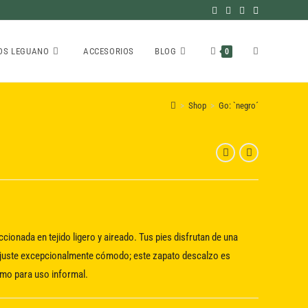
ALTERNAR
OS LEGUANO
ACCESORIOS
BLOG
0
>
Shop
>
Go: `negro´
BÚSQUEDA
DE
LA
cionada en tejido ligero y aireado. Tus pies disfrutan de una
 ajuste excepcionalmente cómodo; este zapato descalzo es
omo para uso informal.
WEB