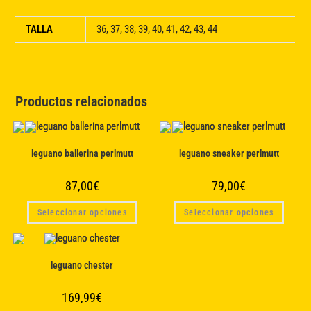
TALLA
36, 37, 38, 39, 40, 41, 42, 43, 44
Productos relacionados
leguano ballerina perlmutt
leguano sneaker perlmutt
87,00
€
79,00
€
Este
Este
Seleccionar opciones
Seleccionar opciones
producto
produc
tiene
tiene
múltiples
múltipl
variantes.
variant
Las
Las
opciones
opcion
leguano chester
se
se
pueden
puede
elegir
elegir
169,99
€
en
en