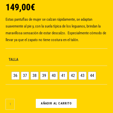
149,00
€
Estas pantuflas de mujer se calzan rápidamente, se adaptan
suavemente al pie y, con la suela típica de los leguanos, brindan la
maravillosa sensación de estar descalzo. Especialmente cómodo de
llevar ya que el zapato no tiene costura en el talón.
TALLA
36
37
38
39
40
41
42
43
44
Flair
AÑADIR AL CARRITO
sand