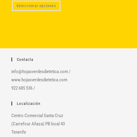
la
la
Este
página
página
Seleccionar opciones
producto
de
de
tiene
producto
produc
múltiples
variantes.
Las
opciones
se
pueden
elegir
en
la
página
de
Contacta
producto
info@hojasverdesdietetica.com /
www.hojasverdesdietetica.com
922 685 536 /
Localización
Centro Comercial Santa Cruz
(Carrefour Añaza) PB local 43
Tenerife