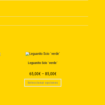
Leguanito Scio `verde´
65,00
€
–
85,00
€
Este
Seleccionar opciones
producto
tiene
múltiples
variantes.
Las
opciones
se