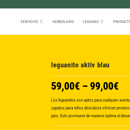
SERVICIOS
HERBOLARIO
LEGUANO
PRODUCT
leguanito aktiv blau
59,00
€
–
99,00
€
Los leguanitos son aptos para cualquier aventur
zapatos para niños descalzos ofrecen protecció
pies.
Esto promueve de manera óptima el desarr