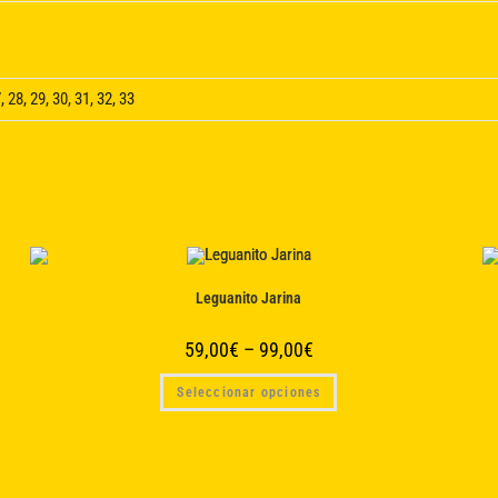
, 28, 29, 30, 31, 32, 33
Leguanito Jarina
59,00
€
–
99,00
€
Este
Seleccionar opciones
producto
tiene
múltiples
variantes.
Las
opciones
se