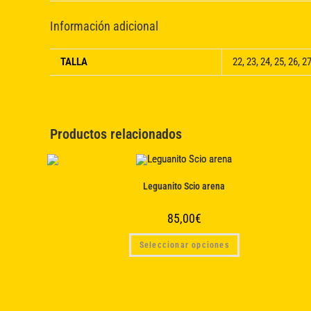
Información adicional
TALLA
22, 23, 24, 25, 26, 27
Productos relacionados
Leguanito Scio arena
85,00
€
Este
Seleccionar opciones
producto
tiene
múltiples
variantes.
Las
opciones
se