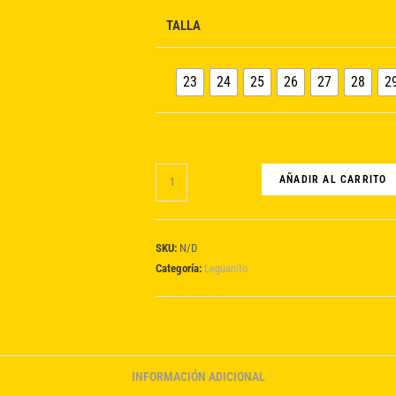
TALLA
23
24
25
26
27
28
2
leguanito
AÑADIR AL CARRITO
aktiv
blau
cantidad
SKU:
N/D
Categoría:
Leguanito
INFORMACIÓN ADICIONAL