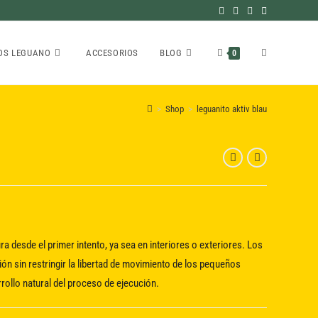
ALTERNAR
OS LEGUANO
ACCESORIOS
BLOG
0
>
Shop
>
leguanito aktiv blau
BÚSQUEDA
DE
LA
a desde el primer intento, ya sea en interiores o exteriores.
Los
n sin restringir la libertad de movimiento de los pequeños
ollo natural del proceso de ejecución.
WEB