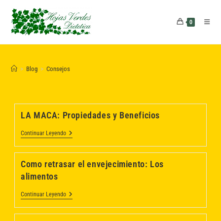
Saltar
al
0
contenido
>
Blog
>
Consejos
LA MACA: Propiedades y Beneficios
LA
Continuar Leyendo
MACA:
Propiedades
Y
Como retrasar el envejecimiento: Los
Beneficios
alimentos
Como
Continuar Leyendo
Retrasar
El
Envejecimiento: