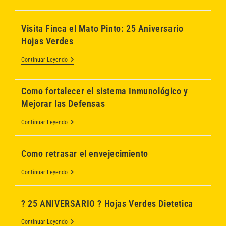
En
El
Magazine
Visita Finca el Mato Pinto: 25 Aniversario
De
Mariam
Hojas Verdes
Moragas:
25
Visita
Continuar Leyendo
Aniversario
Finca
Hojas
El
Verdes
Mato
Como fortalecer el sistema Inmunológico y
Pinto:
25
Mejorar las Defensas
Aniversario
Hojas
Como
Continuar Leyendo
Verdes
Fortalecer
El
Sistema
Como retrasar el envejecimiento
Inmunológico
Y
Mejorar
Como
Continuar Leyendo
Las
Retrasar
Defensas
El
Envejecimiento
? 25 ANIVERSARIO ? Hojas Verdes Dietetica
?
Continuar Leyendo