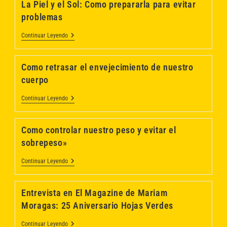
La Piel y el Sol: Como prepararla para evitar
Los
Alimentos
problemas
La
Continuar Leyendo
Piel
Y
El
Como retrasar el envejecimiento de nuestro
Sol:
Como
cuerpo
Prepararla
Para
Como
Continuar Leyendo
Evitar
Retrasar
Problemas
El
Envejecimiento
Como controlar nuestro peso y evitar el
De
Nuestro
sobrepeso»
Cuerpo
Como
Continuar Leyendo
Controlar
Nuestro
Peso
Entrevista en El Magazine de Mariam
Y
Evitar
Moragas: 25 Aniversario Hojas Verdes
El
Sobrepeso»
Entrevista
Continuar Leyendo