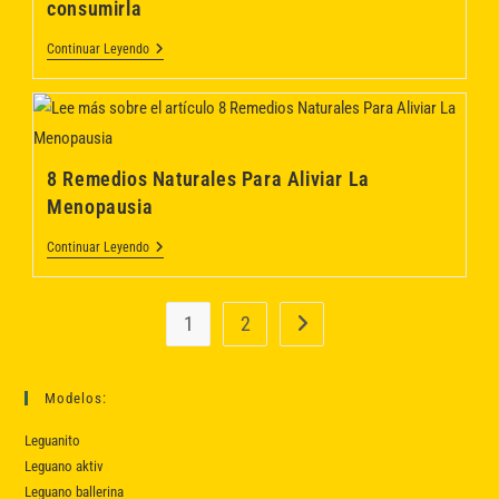
consumirla
Los
Alimentos
Vitamina
Continuar Leyendo
C:
Qué
Es,
Para
Qué
Sirve
Y
8 Remedios Naturales Para Aliviar La
Cómo
Menopausia
Consumirla
8
Continuar Leyendo
Remedios
Naturales
Para
Aliviar
1
2
Ir a la página siguiente
La
Menopausia
Modelos:
Leguanito
Leguano aktiv
Leguano ballerina