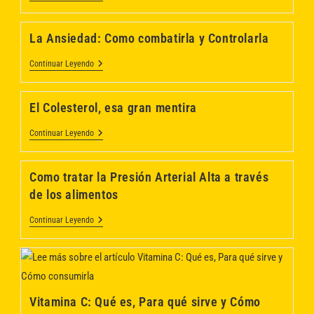
25
ANIVERSARIO
?
La Ansiedad: Como combatirla y Controlarla
Hojas
Verdes
Dietetica
La
Continuar Leyendo
Ansiedad:
Como
Combatirla
El Colesterol, esa gran mentira
Y
Controlarla
El
Continuar Leyendo
Colesterol,
Esa
Gran
Como tratar la Presión Arterial Alta a través
Mentira
de los alimentos
Como
Continuar Leyendo
Tratar
La
Presión
Arterial
Alta
A
Través
Vitamina C: Qué es, Para qué sirve y Cómo
De