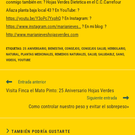
conmigo también en: ? Hojas Verdes Dietetica en el C.C.Carrefour
Añaza planta baja local 43 ? En YouTube: ?
https://youtu.be/Y3oPc7YxphQ
? En Instagram: ?
https://www.instagram.com/marianieves…
? En mi blog: ?
http://www.marianieveshojasverdes.com
ETIQUETAS
:
25 ANIVERSARIO
,
BIENESTAR
,
CONSEJOS
,
CONSEJOS SALUD
,
HERBOLARIO
,
NATURAL
,
PLANTAS MEDICINALES
,
REMEDIOS NATURALES
,
SALUD
,
SALUDABLE
,
SANO
,
VIDEOS
,
YOUTUBE
Leer
Entrada anterior
más
Visita Finca el Mato Pinto: 25 Aniversario Hojas Verdes
artículos
Siguiente entrada
Como controlar nuestro peso y evitar el sobrepeso»
TAMBIÉN PODRÍA GUSTARTE