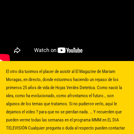
El otro día tuvimos el placer de asistir al El Magazine de Mariam
Moragas, en directo, donde estuvimos haciendo un repaso de los
primeros 25 años de vida de Hojas Verdes Dietetica. Como nació la
idea, como ha evolucionado, como afrontamos el futuro… son
algunos de los temas que tratamos. Si no pudieron verlo, aquí le
dejamos el vídeo ? para que no se pierdan nada. … Y recuerden que
pueden verme todas las semanas en el programa MMM en EL DIA
TELEVISIÓN Cualquier pregunta o duda al respecto pueden contactar