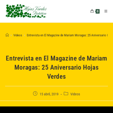
Saltar
al
0
contenido
>
Videos
>
Entrevista en El Magazine de Mariam Moragas: 25 Aniversario Hoj
Entrevista en El Magazine de Mariam
Moragas: 25 Aniversario Hojas
Verdes
Publicación
Categoría
15 abril, 2019
Videos
de
de
la
la
entrada:
entrada: