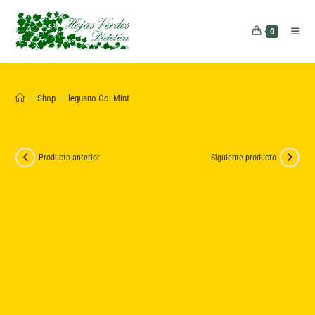
Saltar
al
0
contenido
>
Shop
>
leguano Go: Mint
Producto anterior
Siguiente producto