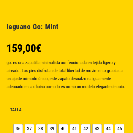
leguano Go: Mint
159,00
€
go: es una zapatilla minimalista confeccionada en tejido ligero y
aireado. Los pies disfrutan de total libertad de movimiento gracias a
un ajuste cómodo único, este zapato descalzo es igualmente
adecuado en la oficina como lo es como un modelo elegante de ocio.
TALLA
36
37
38
39
40
41
42
43
44
45