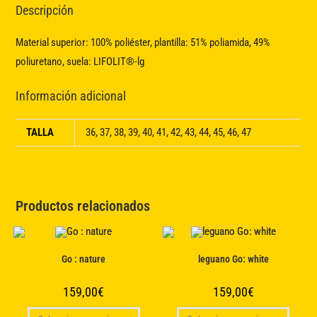
Descripción
Material superior: 100% poliéster, plantilla: 51% poliamida, 49%
poliuretano, suela: LIFOLIT®-lg
Información adicional
TALLA
36, 37, 38, 39, 40, 41, 42, 43, 44, 45, 46, 47
Productos relacionados
Go : nature
leguano Go: white
159,00
€
159,00
€
Este
Este