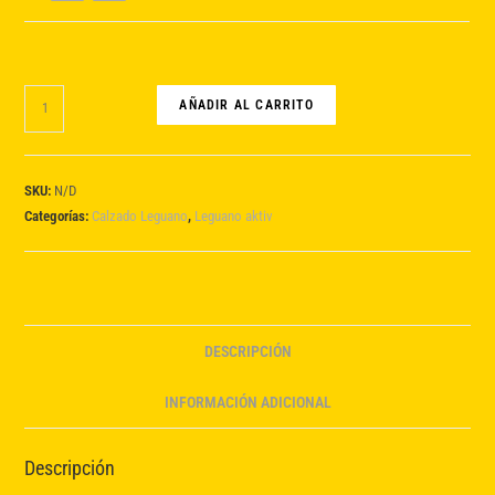
leguano
AÑADIR AL CARRITO
aktiv
sonnengelb
cantidad
SKU:
N/D
Categorías:
Calzado Leguano
,
Leguano aktiv
DESCRIPCIÓN
INFORMACIÓN ADICIONAL
Descripción