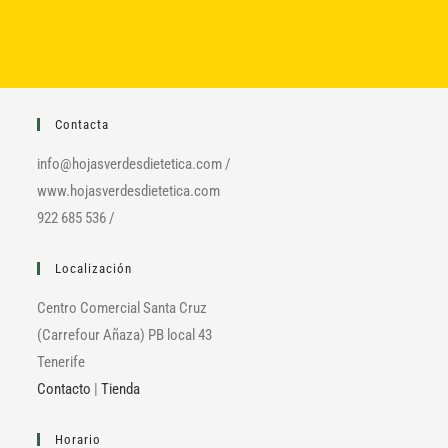
Las
opciones
se
pueden
elegir
en
la
página
de
Contacta
producto
info@hojasverdesdietetica.com /
www.hojasverdesdietetica.com
922 685 536 /
Localización
Centro Comercial Santa Cruz
(Carrefour Añaza) PB local 43
Tenerife
Contacto
|
Tienda
Horario