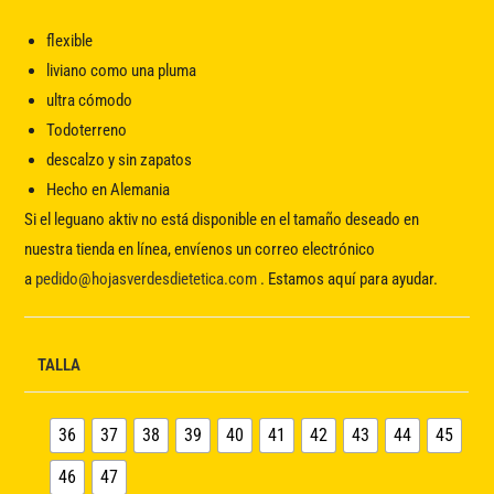
flexible
liviano como una pluma
ultra cómodo
Todoterreno
descalzo y sin zapatos
Hecho en Alemania
Si el leguano aktiv no está disponible en el tamaño deseado en
nuestra tienda en línea, envíenos un correo electrónico
a
pedido@hojasverdesdietetica.com
. Estamos aquí para ayudar.
TALLA
36
37
38
39
40
41
42
43
44
45
46
47