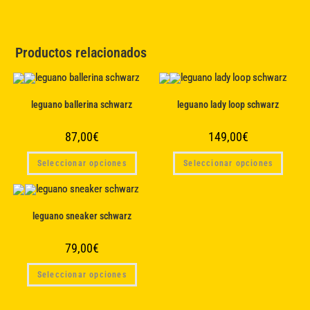
Productos relacionados
leguano ballerina schwarz
leguano lady loop schwarz
87,00
€
149,00
€
Este
Este
Seleccionar opciones
Seleccionar opciones
producto
produc
tiene
tiene
múltiples
múltipl
variantes.
variant
Las
Las
opciones
opcion
leguano sneaker schwarz
se
se
pueden
puede
elegir
elegir
79,00
€
en
en
la
la
Este
página
página
Seleccionar opciones
producto
de
de
tiene
producto
produc
múltiples
variantes.