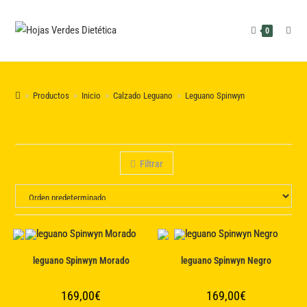
Saltar
al
0
contenido
>
Productos
>
Inicio
>
Calzado Leguano
>
Leguano Spinwyn
Filtrar
leguano Spinwyn Morado
leguano Spinwyn Negro
169,00
€
169,00
€